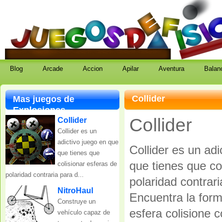
juegos de fisica
coleccion de juegos de fisica gratis
Blog
Arcade
Accion
Apilar
Aventura
Balan
Collider
Mas juegos de
Explosiones
Collider
Collider
Collider es un
adictivo juego en que
Collider es un adi
que tienes que
que tienes que co
colisionar esferas de
polaridad contraria para d...
polaridad contrari
NitroHaul
Encuentra la for
Construye un
esfera colisione c
vehículo capaz de