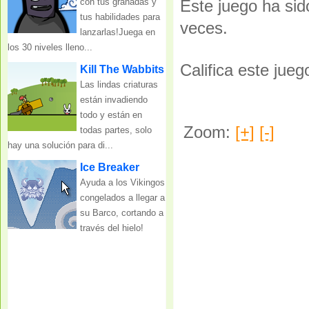
con tus granadas y
Este juego ha si
tus habilidades para
veces.
lanzarlas!Juega en
los 30 niveles lleno...
Califica este jueg
Kill The Wabbits
Las lindas criaturas
están invadiendo
todo y están en
Zoom:
[+]
[-]
todas partes, solo
hay una solución para di...
Ice Breaker
Ayuda a los Vikingos
congelados a llegar a
su Barco, cortando a
través del hielo!