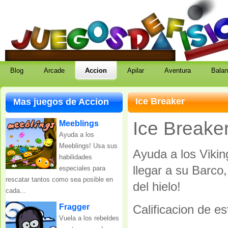
juegos de fisica
coleccion de juegos de fisica gratis
Blog
Arcade
Accion
Apilar
Aventura
Balan
Ice Breaker
Mas juegos de Accion
Ice Breake
Meeblings
Ayuda a los
Meeblings! Usa sus
Ayuda a los Viki
habilidades
llegar a su Barco
especiales para
rescatar tantos como sea posible en
del hielo!
cada...
Fragger
Calificacion de e
Vuela a los rebeldes