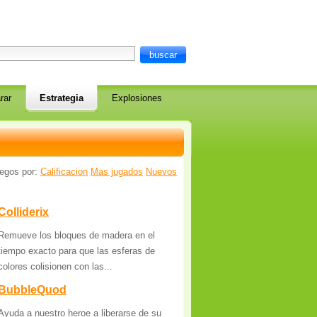
rar
Estrategia
Explosiones
uegos por:
Calificacion
Mas jugados
Nuevos
Colliderix
Remueve los bloques de madera en el
tiempo exacto para que las esferas de
colores colisionen con las...
BubbleQuod
Ayuda a nuestro heroe a liberarse de su