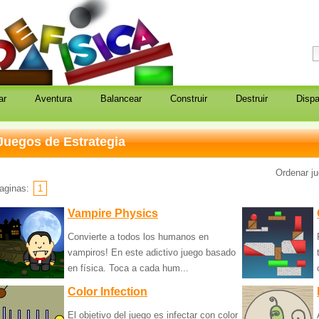
isica
gratis
ar
Aventura
Balancear
Construir
Destruir
Dispa
Juegos de Estrategia
Ordenar j
aginas:
1
Vampire Physics
Convierte a todos los humanos en
vampiros! En este adictivo juego basado
en física. Toca a cada hum...
Color Infection
El objetivo del juego es infectar con color