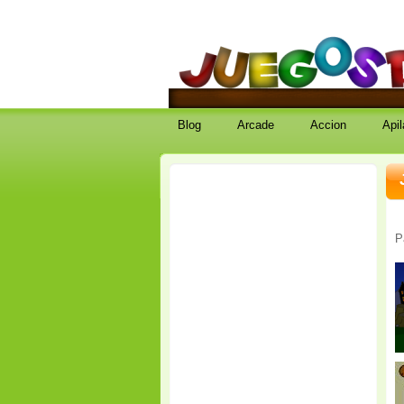
juegos de f
coleccion de juegos de fisica 
Blog
Arcade
Accion
Apil
P